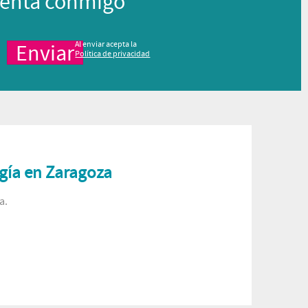
enta conmigo
Al enviar acepta la
Política de privacidad
gía en Zaragoza
a.