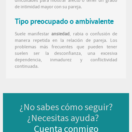
dificultades para mostrar afecto o tener un grado
de intimidad mayor con su pareja.
Tipo preocupado o ambivalente
Suele manifestar
ansiedad
, rabia o confusión de
manera repetida en la relación de pareja. Los
problemas más frecuentes que pueden tener
suelen ser la desconfianza, una excesiva
dependencia, inmadurez y conflictividad
continuada.
¿No sabes cómo seguir?
¿Necesitas ayuda?
Cuenta conmigo