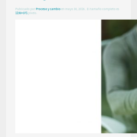
Publicado por
Proceso y cambio
en
mayo 30, 2016
.. El tamaño completo es
1150×371
pixels.