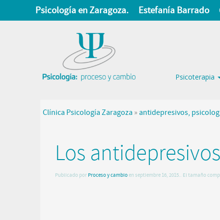
Psicología en Zaragoza.
Estefanía Barrado
Psicoterapia
Clínica Psicología Zaragoza
»
antidepresivos, psicolo
Los antidepresivo
Publicado por
Proceso y cambio
en
septiembre 16, 2015
.. El tamaño comp