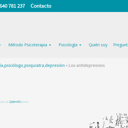
640 781 237
Contacto
Método Psicoterapia
Psicología
Quién soy
Pregunt
gía,psicólogo,psiquiatra,depresión
»
Los antidepresivos
s
leto es
1200×470
pixels.