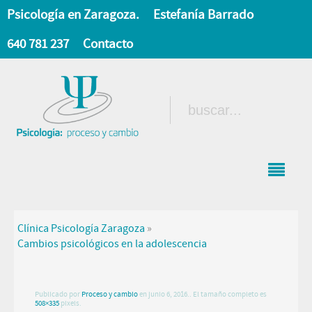
Psicología en Zaragoza.
Estefanía Barrado
640 781 237
Contacto
Clínica Psicología Zaragoza
»
Cambios psicológicos en la adolescencia
Publicado por
Proceso y cambio
en
junio 6, 2016
.. El tamaño completo es
508×335
pixels.