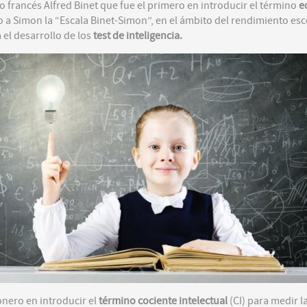
 francés Alfred Binet que fue el primero en introducir el término
e
to a Simon la “Escala Binet-Simon”, en el ámbito del rendimiento esc
a el desarrollo de los
test de inteligencia.
onero en introducir el
término cociente intelectual
(CI) para medir la