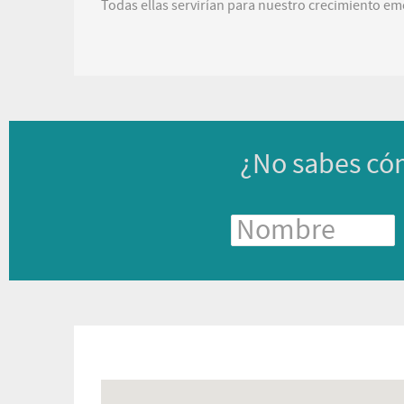
Todas ellas servirían para nuestro crecimiento emo
¿No sabes có