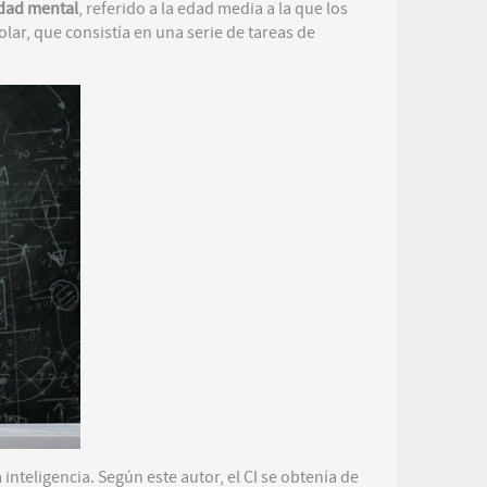
dad mental
, referido a la edad media a la que los
olar, que consistía en una serie de tareas de
 inteligencia. Según este autor, el CI se obtenía de