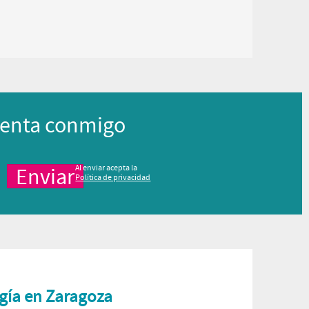
enta conmigo
Al enviar acepta la
Política de privacidad
gía en Zaragoza