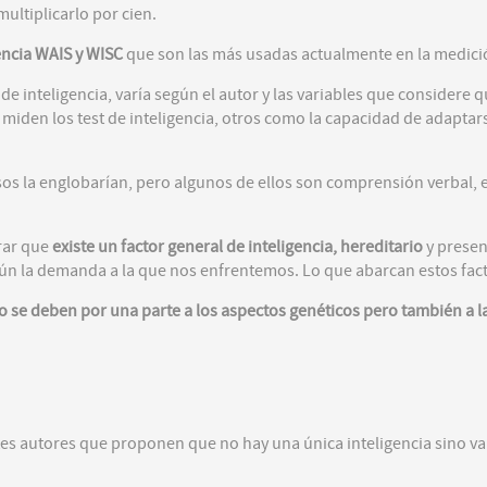
multiplicarlo por cien.
encia WAIS y WISC
que son las más usadas actualmente en la medición
e inteligencia, varía según el autor y las variables que considere 
miden los test de inteligencia, otros como la capacidad de adaptar
os la englobarían, pero algunos de ellos son comprensión verbal, e
rar que
existe un factor general de inteligencia, hereditario
y presen
ún la demanda a la que nos enfrentemos. Lo que abarcan estos facto
uo se deben por una parte a los aspectos genéticos pero también a l
ntes autores que proponen que no hay una única inteligencia sino va